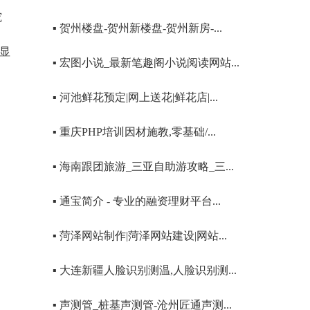
究
▪ 贺州楼盘-贺州新楼盘-贺州新房-...
彰显
▪ 宏图小说_最新笔趣阁小说阅读网站...
▪ 河池鲜花预定|网上送花|鲜花店|...
▪ 重庆PHP培训因材施教,零基础/...
▪ 海南跟团旅游_三亚自助游攻略_三...
▪ 通宝简介 - 专业的融资理财平台...
▪ 菏泽网站制作|菏泽网站建设|网站...
▪ 大连新疆人脸识别测温,人脸识别测...
▪ 声测管_桩基声测管-沧州匠通声测...