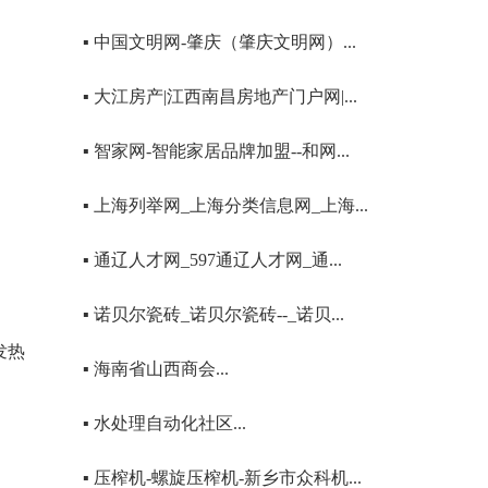
▪ 中国文明网-肇庆（肇庆文明网）...
▪ 大江房产|江西南昌房地产门户网|...
▪ 智家网-智能家居品牌加盟--和网...
▪ 上海列举网_上海分类信息网_上海...
▪ 通辽人才网_597通辽人才网_通...
▪ 诺贝尔瓷砖_诺贝尔瓷砖--_诺贝...
发热
▪ 海南省山西商会...
▪ 水处理自动化社区...
▪ 压榨机-螺旋压榨机-新乡市众科机...