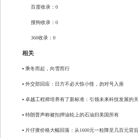
段落格式
百度收录：0
字体
搜狗收录：0
字号
360收录：0
相关
▪ 乘冬而起，向雪而行
▪ 外交部回应：日方不必大惊小怪，勿对号入座
▪ 卓越工程师培养有了新标准：引领未来科技发展的
▪ 特朗普声称被扣押油轮上的石油归美国所有
▪ 片仔癀价格大幅回落：从1600元一粒降至几百元背