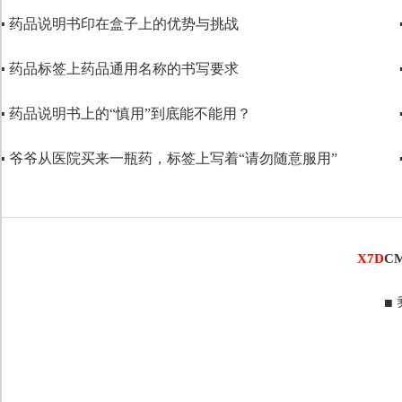
▪ 药品说明书印在盒子上的优势与挑战
代码语言
▪ 药品标签上药品通用名称的书写要求
▪ 药品说明书上的“慎用”到底能不能用？
▪ 爷爷从医院买来一瓶药，标签上写着“请勿随意服用”
X7D
C
■ 乘