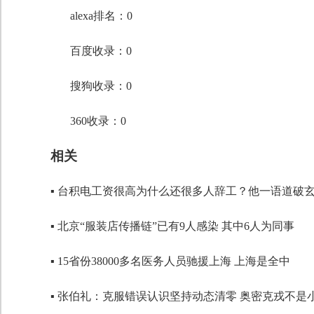
段落格式
alexa排名：0
字体
百度收录：0
字号
搜狗收录：0
360收录：0
相关
▪ 台积电工资很高为什么还很多人辞工？他一语道破
▪ 北京“服装店传播链”已有9人感染 其中6人为同事
▪ 15省份38000多名医务人员驰援上海 上海是全中
▪ 张伯礼：克服错误认识坚持动态清零 奥密克戎不是