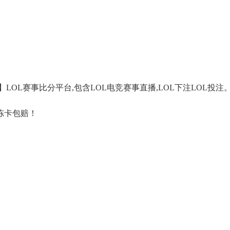
荐】LOL赛事比分平台,包含LOL电竞赛事直播,LOL下注LOL投注
冻卡包赔！