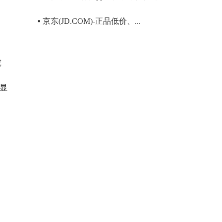
▪ 京东(JD.COM)-正品低价、...
究
彰显