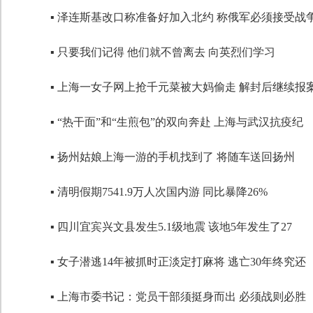
▪ 泽连斯基改口称准备好加入北约 称俄军必须接受战
▪ 只要我们记得 他们就不曾离去 向英烈们学习
▪ 上海一女子网上抢千元菜被大妈偷走 解封后继续报
▪ “热干面”和“生煎包”的双向奔赴 上海与武汉抗疫纪
▪ 扬州姑娘上海一游的手机找到了 将随车送回扬州
▪ 清明假期7541.9万人次国内游 同比暴降26%
▪ 四川宜宾兴文县发生5.1级地震 该地5年发生了27
▪ 女子潜逃14年被抓时正淡定打麻将 逃亡30年终究还
▪ 上海市委书记：党员干部须挺身而出 必须战则必胜