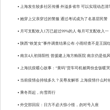
▪ 上海发生较多社区传播 外溢多省市 可以实现动态清
代码语言
▪ 她穿上父亲穿过的警服 通过考试成为了名基层民警
▪ 月可支配收入1万已超过99%的人 每月可支配收入一
▪ 陕西“铁笼女”事件调查结果公布 小雨经查不是王国
▪ 南京4人初筛阳性 曾援建上海方舱医院 南京仍是低
▪ 上海抗疫暖心故事：“黄码”货车司机被两份盒饭暖哭
▪ 当前疫情会持续多久？吴尊友解答 上海疫情什么时
▪ 乘冬而起，向雪而行
▪ 外交部回应：日方不必大惊小怪，勿对号入座