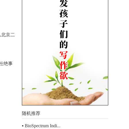
,
北京二
杜绝事
随机推荐
▪ BioSpectrum Indi...