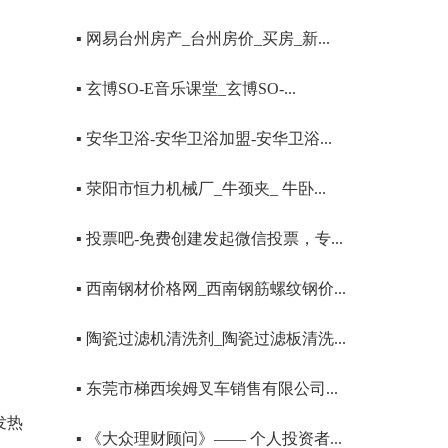
▪ 网易台州房产_台州房价_买房_新...
▪ 玄博SO-E音乐课堂_玄博SO-...
▪ 安华卫浴-安华卫浴加盟-安华卫浴...
▪ 荥阳市恒力机械厂_牛颈夹_ 牛卧...
▪ 投票吧-免费创建发起微信投票，专...
▪ 西南钢材价格网_西南钢筋螺纹钢价...
▪ 陶瓷过滤机清洗剂_陶瓷过滤板清洗...
▪ 东莞市梯西埃姆叉车销售有限公司...
发热
▪ 《大众理财顾问》—— 个人投资者...