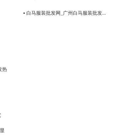
▪ 白马服装批发网_广州白马服装批发...
发热
究
彰显