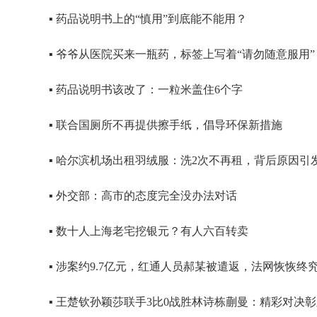
▪ 药品说明书上的“慎用”到底能不能用？
▪ 爷爷从医院买来一瓶药，标签上写着“请勿随意服用”
▪ 药品说明书该改了：一粒米盖住6个字
▪ 联合国厕所不再提供擦手纸，倡导环保新措施
▪ 哈尔滨机场出租羽绒服：洗2次不再租，背后原因引
▪ 外交部：高市的态度完全没办法对话
▪ 数十人上海老宅挖银元？有人六百转卖
▪ 涉案约9.7亿元，红通人员郝某被遣返，法网恢恢终
▪ 王楚钦孙颖莎联手3比0战胜林诗栋蒯曼：精彩对决