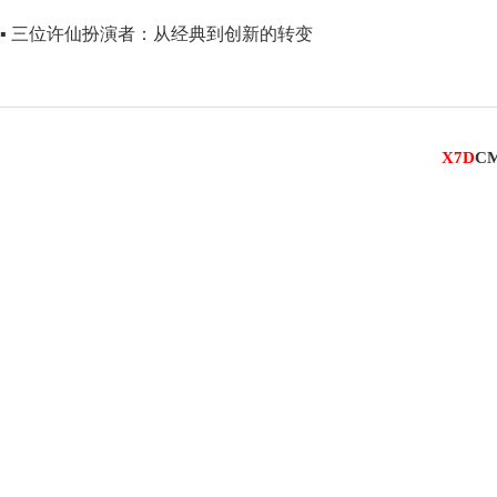
▪ 三位许仙扮演者：从经典到创新的转变
X7D
C
■ 